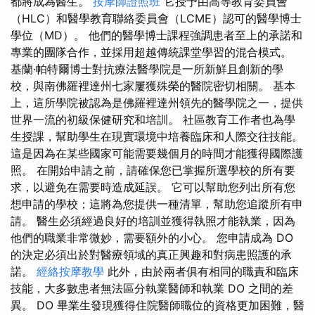
都將成為醫生。
按摩師證照班
它授予由高等教育委員會
（HLC）和醫學教育聯絡委員會（LCME）認可的醫學博士
學位（MD）。 他們的醫學博士課程強調患者至上的承諾和
專業的團隊合作，並採用超越傳統課堂學習的混合模式。
基蘭·帕特爾博士對抗療法醫學院是一所新鮮且創新的學
校，與南佛羅裡達州七家屢獲殊榮的醫院密切相關。 基本
上，這所學院被認為是佛羅裡達州領先的醫學院之一，提供
世界一流的初級保健研究和培訓。 社區教育工作者也為學
生授課，幫助學生在現實環境中培養臨床和人際交往技能。
這是因為在某些國家可能需要幾個月的時間才能獲得國際護
照。 在開始申請之前，請確保您已掌握所選學校的所有要
求，以避免在需要時造成延誤。 它可以幫助您列出所有您
想申請的學校；這將為您提供一種清單，幫助您追蹤所有申
請。 醫生必須經過良好的培訓並獲得執照才能執業，因為
他們的職業非常微妙，需要額外的小心。 您申請成為 DO
的決定必須出於對醫療領域的真正興趣和對病患照護的承
諾。
經絡按摩教學
此外，由於兩者俱有相同的職責和臨床
技能，大多數患者無法區分執業醫師和執業 DO 之間的差
異。 DO 畢業生發現獲得住院醫師職位的資格更加困難，醫