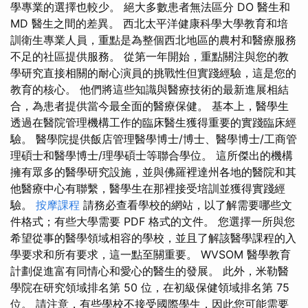
學專業的選擇也較少。 絕大多數患者無法區分 DO 醫生和
MD 醫生之間的差異。 西北太平洋健康科學大學教育和培
訓衛生專業人員，重點是為整個西北地區的農村和醫療服務
不足的社區提供服務。 從第一年開始，重點關注與您的教
學研究直接相關的耐心演員的挑戰性但實踐經驗，這是您的
教育的核心。 他們將這些知識與醫療技術的最新進展相結
合，為患者提供當今最全面的醫療保健。 基本上，醫學生
透過在醫院管理機構工作的臨床醫生獲得重要的實踐臨床經
驗。 醫學院提供飯店管理醫學博士/博士、醫學博士/工商管
理碩士和醫學博士/理學碩士等聯合學位。 這所傑出的機構
擁有眾多的醫學研究設施，並與佛羅裡達州各地的醫院和其
他醫療中心有聯繫，醫學生在那裡接受培訓並獲得實踐經
驗。
按摩課程
請務必查看學校的網站，以了解需要哪些文
件格式；有些大學需要 PDF 格式的文件。 您選擇一所與您
希望從事的醫學領域相容的學校，並且了解該醫學課程的入
學要求和所有要求，這一點至關重要。 WVSOM 醫學教育
計劃促進富有同情心和愛心的醫生的發展。 此外，米勒醫
學院在研究領域排名第 50 位，在初級保健領域排名第 75
位。 請注意，有些學校不接受國際學生，因此您可能需要