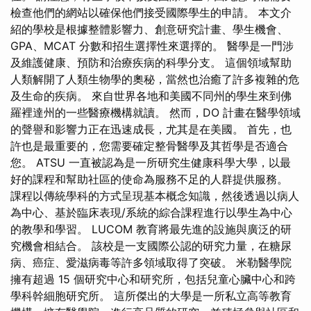
檢查他們的網站以確保他們接受國際學生的申請。 本文介
紹的學校是根據整體影響力、創意研究計畫、學生機會、
GPA、MCAT 分數和招生選擇性來選擇的。 醫學是一門涉
及維護健康、預防和治療疾病的科學分支。 這個領域幫助
人類解開了人類生物學的奧秘，當然也治癒了許多複雜的危
及生命的疾病。 來自世界各地和美國不同州的學生來到佛
羅裡達州的一些醫療機構就讀。 然而，DO 計畫在醫學領域
的聲譽和影響力正在迅速成長，尤其是在美國。 首先，也
許也是最重要的，您需要確定整骨醫學及其哲學是否適合
您。 ATSU 一直被認為是一所研究生健康科學大學，以最
好的課程和幫助社區的使命為服務不足的人群提供服務。
課程以傳統學科的方式呈現基本概念知識，然後透過以病人
為中心、基於臨床表現/系統的綜合課程進行以學生為中心
的教學和學習。 LUCOM 教育將最先進的設施與廣泛的研
究機會相結合。 該校是一支國際公認的研究力量，在糖尿
病、癌症、愛滋病毒等許多領域取得了突破。 米勒醫學院
擁有超過 15 個研究中心和研究所，包括兒童心臟中心和跨
學科幹細胞研究所。 這所傑出的大學是一所私立高等教育