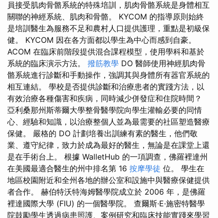
員接受肌肉骨骼系統的特殊培訓，肌肉骨骼系統是身體相互
關聯的神經系統、肌肉和骨骼。 KYCOM 的指導原則始終
是培訓醫生為服務不足和農村人口提供護理，重點是初級保
健。 KYCOM 因在各方面都以學生為中心而感到自豪。
ACOM 在臨床前階段提供混合課程模型，使用學科和基於
系統的臨床演示方法。
撥筋教學
DO 醫師使用神經肌肉骨
骼系統進行診斷和手動操作，強調其與身體所有器官系統的
相互連結。 學校是否提供診斷和治療患者的實踐方法，以
有效治療各種傷害和疾病，同時減少併發症和住院時間？
亞利桑那州斯蒂爾大學整骨醫學院向學生灌輸必要的同情
心、經驗和知識，以治療整個人並為最需要的社區塑造醫療
保健。 嚴格的 DO 計劃培養出訓練有素的醫生，他們敬
業、遵守紀律，致力於成為最好的醫生，無論是在課堂上還
是在手術台上。 根據 WalletHub 的一項調查，佛羅裡達州
在美國最適合醫生的州中排名第 16
按摩學徒
位。 學生在
地區校園附近和全州各地的辦公室和設施中與醫療保健提供
者合作。 赫伯特沃特海姆醫學院成立於 2006 年，是佛羅
裡達國際大學 (FIU) 的一個醫學院。 查爾斯·E·施密特醫學
院鼓勵學生透過病患照護、案例研究和臨床技能實踐來學習