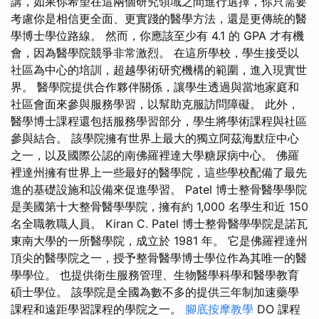
講，如果你希望在這兩個研究領域之間進行選擇，你只需要
考慮你是相信更全面、更實踐的醫學方法，還是更傳統的醫
學博士學位路線。 然而，你應該至少有 4.1 的 GPA 才有機
會，因為醫學院競爭非常激烈。 在這所學校，學生接受以
社區為中心的培訓，超越學術研究機構的範圍，進入現實世
界。 醫學院提供合作夥伴關係，讓學生透過與當地家庭和
社區會面來參與服務學習，以幫助克服訪問障礙。 此外，
醫學博士課程還包括服務學習部分，學生將學術課程與社區
參與結合。 該學院擁有世界上最大的獨立阿茲海默症中心
之一，以及國際公認的南佛羅裡達大學糖尿病中心。 佛羅
裡達州擁有世界上一些最好的醫學院，這些學校配備了最先
進的基礎設施和設備來促進學習。 Patel 博士整骨醫學學院
是美國第十大整骨醫學學院，擁有約 1,000 名學生和近 150
名全職教職人員。 Kiran C. Patel 博士整骨醫學學院是諾瓦
東南大學的一所醫學院，成立於 1981 年。 它是佛羅裡達州
頂尖的醫學院之一，授予整骨醫學博士學位作為其唯一的醫
學學位。 也提供衛生服務管理、生物醫學科學和醫學教育
碩士學位。 該學院是全國為數不多的提供三年制加速藥學
課程和遠距學習課程的學院之一。
腳底按摩教學
DO 課程