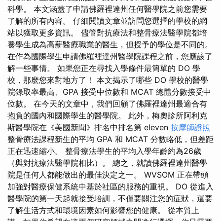
科學。 本文涵蓋了申請佛羅裡達州任何醫學院之前您需要
了解的所有內容。 仔細閱讀文章並訪問您選擇的學校的網
站以獲取更多資訊。 儘管對抗療法和整骨療法醫學院都培
養學生成為高薪醫療職業的醫生，但授予的學位是不同的。
在作為國際學生申請佛羅裡達州醫學院課程之前，您應該了
解一些事情。 如果您正在尋找入學條件最簡單的 DO 學
校，那麼您來對地方了！ 本文揭示了哪些 DO 學校的醫學
院錄取率最高、GPA 接受中位數和 MCAT 總體分數接受中
位數。 在今天的文章中，我們回顧了佛羅裡達州最適合有
抱負的國內和國際學生的醫學院。 此外，梅奧診所阿利克
斯醫學院在《美國新聞》排名中排名第 eleven
按摩師證照
整骨療法課程新生的平均 GPA 和 MCAT 分數略低，但差距
正在迅速縮小。 整骨療法學生的平均入學年齡約為26歲
（與對抗療法醫學院相比）。 總之，就讀佛羅裡達州醫學
院是任何人都能做出的最佳決定之一。 WVSOM 正在帶頭
加強對醫療保健系統中基於社區的服務的重視。 DO 從進入
醫學院的第一天起就接受培訓，不僅要關注您的症狀，還要
了解生活方式和環境因素如何影響您的健康。 從本質上