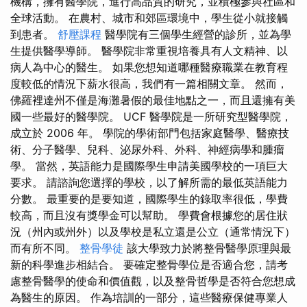
機構，擁有醫學院，進行高品質的研究，並積極參與社區和
全球活動。 在農村、城市和郊區環境中，學生從小就接觸
到患者。
舒壓課程
醫學院有三個學生經營的診所，並為學
生提供醫學導師。 醫學院非常重視培養具有人文精神、以
病人為中心的醫生。 如果您想知道哪種醫療職業在教育程
度較低的情況下薪水很高，我們有一篇相關文章。 然而，
佛羅裡達州不僅是海灘暑假的最佳地點之一，而且還擁有美
國一些最好的醫學院。 UCF 醫學院是一所研究型醫學院，
成立於 2006 年。 學院的學術部門包括家庭醫學、醫療技
術、分子醫學、兒科、泌尿外科、外科、神經病學和腫瘤
學。 當然，英語能力是國際學生申請美國學校的一項巨大
要求。 請諮詢您選擇的學校，以了解所需的最低英語能力
分數。 最重要的是要知道，國際學生的錄取率很低，學費
較高，而且沒有獎學金可以幫助。 學費會根據您的居住狀
況（州內或州外）以及學校是私立還是公立（通常情況下）
而有所不同。
整骨學徒
該大學致力於將整骨醫學原理與最
新的科學進步相結合。 要確定整骨學位是否適合您，請考
慮整骨醫學的使命和價值觀，以及整骨哲學是否符合您想成
為醫生的原因。 作為培訓的一部分，這些醫療保健專業人