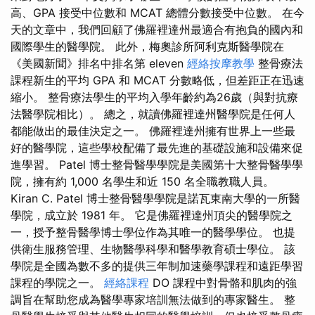
高、GPA 接受中位數和 MCAT 總體分數接受中位數。 在今
天的文章中，我們回顧了佛羅裡達州最適合有抱負的國內和
國際學生的醫學院。 此外，梅奧診所阿利克斯醫學院在
《美國新聞》排名中排名第 eleven
經絡按摩教學
整骨療法
課程新生的平均 GPA 和 MCAT 分數略低，但差距正在迅速
縮小。 整骨療法學生的平均入學年齡約為26歲（與對抗療
法醫學院相比）。 總之，就讀佛羅裡達州醫學院是任何人
都能做出的最佳決定之一。 佛羅裡達州擁有世界上一些最
好的醫學院，這些學校配備了最先進的基礎設施和設備來促
進學習。 Patel 博士整骨醫學學院是美國第十大整骨醫學學
院，擁有約 1,000 名學生和近 150 名全職教職人員。
Kiran C. Patel 博士整骨醫學學院是諾瓦東南大學的一所醫
學院，成立於 1981 年。 它是佛羅裡達州頂尖的醫學院之
一，授予整骨醫學博士學位作為其唯一的醫學學位。 也提
供衛生服務管理、生物醫學科學和醫學教育碩士學位。 該
學院是全國為數不多的提供三年制加速藥學課程和遠距學習
課程的學院之一。
經絡課程
DO 課程中對骨骼和肌肉的強
調旨在幫助您成為醫學專家培訓無法做到的專家醫生。 整