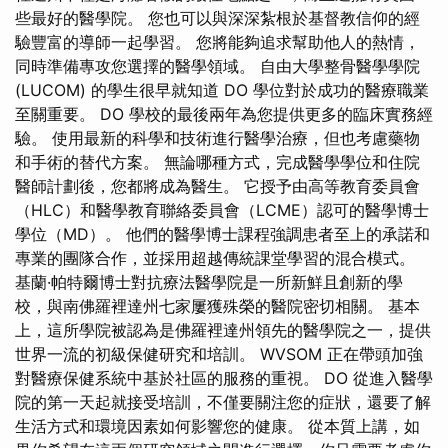
些最好的醫學院。 您也可以與深深紮根於基督教信仰的經
驗豐富的導師一起學習。 您將能夠追求幫助他人的熱情，
同時準備專攻您選擇的醫學領域。 自由大學整骨醫學學院
(LUCOM) 的學生很早就知道 DO 學位對於成功的醫療職業
至關重要。 DO 學校的最後兩年為您提供更多的臨床實務經
驗。 使用最新的科學和技術進行醫學治療，但也考慮藥物
和手術的替代方案。 無論哪種方式，完成醫學學位和住院
醫師計劃後，您都將成為醫生。 它授予由高等教育委員會
（HLC）和醫學教育聯絡委員會（LCME）認可的醫學博士
學位（MD）。 他們的醫學博士課程強調患者至上的承諾和
專業的團隊合作，並採用超越傳統課堂學習的混合模式。
基蘭·帕特爾博士對抗療法醫學院是一所新鮮且創新的學
校，與南佛羅裡達州七家屢獲殊榮的醫院密切相關。 基本
上，這所學院被認為是佛羅裡達州領先的醫學院之一，提供
世界一流的初級保健研究和培訓。 WVSOM 正在帶頭加強
對醫療保健系統中基於社區的服務的重視。 DO 從進入醫學
院的第一天起就接受培訓，不僅要關注您的症狀，還要了解
生活方式和環境因素如何影響您的健康。 從本質上講，如