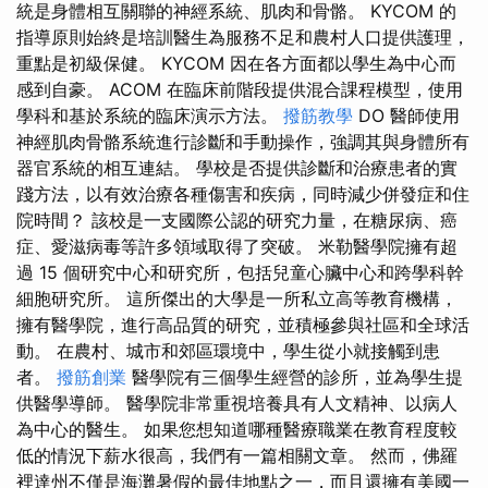
統是身體相互關聯的神經系統、肌肉和骨骼。 KYCOM 的
指導原則始終是培訓醫生為服務不足和農村人口提供護理，
重點是初級保健。 KYCOM 因在各方面都以學生為中心而
感到自豪。 ACOM 在臨床前階段提供混合課程模型，使用
學科和基於系統的臨床演示方法。
撥筋教學
DO 醫師使用
神經肌肉骨骼系統進行診斷和手動操作，強調其與身體所有
器官系統的相互連結。 學校是否提供診斷和治療患者的實
踐方法，以有效治療各種傷害和疾病，同時減少併發症和住
院時間？ 該校是一支國際公認的研究力量，在糖尿病、癌
症、愛滋病毒等許多領域取得了突破。 米勒醫學院擁有超
過 15 個研究中心和研究所，包括兒童心臟中心和跨學科幹
細胞研究所。 這所傑出的大學是一所私立高等教育機構，
擁有醫學院，進行高品質的研究，並積極參與社區和全球活
動。 在農村、城市和郊區環境中，學生從小就接觸到患
者。
撥筋創業
醫學院有三個學生經營的診所，並為學生提
供醫學導師。 醫學院非常重視培養具有人文精神、以病人
為中心的醫生。 如果您想知道哪種醫療職業在教育程度較
低的情況下薪水很高，我們有一篇相關文章。 然而，佛羅
裡達州不僅是海灘暑假的最佳地點之一，而且還擁有美國一