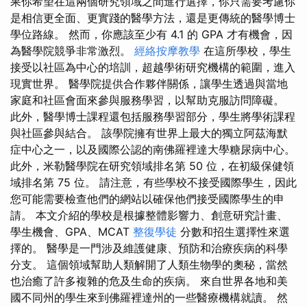
果你希望在這兩個研究領域之間進行選擇，你只需要考慮你
是相信更全面、更實踐的醫學方法，還是更傳統的醫學博士
學位路線。 然而，你應該至少有 4.1 的 GPA 才有機會，因
為醫學院競爭非常激烈。
經絡按摩教學
在這所學校，學生
接受以社區為中心的培訓，超越學術研究機構的範圍，進入
現實世界。 醫學院提供合作夥伴關係，讓學生透過與當地
家庭和社區會面來參與服務學習，以幫助克服訪問障礙。
此外，醫學博士課程還包括服務學習部分，學生將學術課程
與社區參與結合。 該學院擁有世界上最大的獨立阿茲海默
症中心之一，以及國際公認的南佛羅裡達大學糖尿病中心。
此外，米勒醫學院在研究領域排名第 50 位，在初級保健領
域排名第 75 位。 請注意，有些學校不接受國際學生，因此
您可能需要檢查他們的網站以確保他們接受國際學生的申
請。 本文介紹的學校是根據整體影響力、創意研究計畫、
學生機會、GPA、MCAT
整復學徒
分數和招生選擇性來選
擇的。 醫學是一門涉及維護健康、預防和治療疾病的科學
分支。 這個領域幫助人類解開了人類生物學的奧秘，當然
也治癒了許多複雜的危及生命的疾病。 來自世界各地和美
國不同州的學生來到佛羅裡達州的一些醫療機構就讀。 然