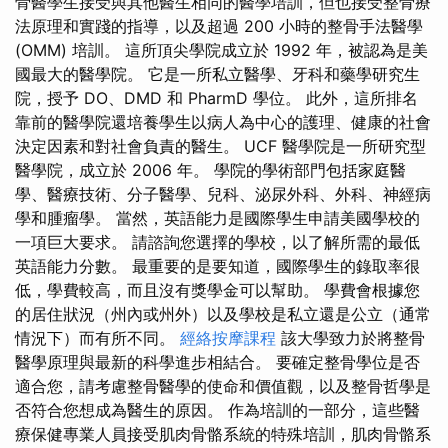
骨醫學生接受與其他醫生相同的醫學培訓，但也接受整骨療
法原理和實踐的指導，以及超過 200 小時的整骨手法醫學
(OMM) 培訓。 這所頂尖學院成立於 1992 年，被認為是美
國最大的醫學院。 它是一所私立醫學、牙科和藥學研究生
院，授予 DO、DMD 和 PharmD 學位。 此外，這所排名
靠前的醫學院還培養學生以病人為中心的護理、健康的社會
決定因素和對社會負責的醫生。 UCF 醫學院是一所研究型
醫學院，成立於 2006 年。 學院的學術部門包括家庭醫
學、醫療技術、分子醫學、兒科、泌尿外科、外科、神經病
學和腫瘤學。 當然，英語能力是國際學生申請美國學校的
一項巨大要求。 請諮詢您選擇的學校，以了解所需的最低
英語能力分數。 最重要的是要知道，國際學生的錄取率很
低，學費較高，而且沒有獎學金可以幫助。 學費會根據您
的居住狀況（州內或州外）以及學校是私立還是公立（通常
情況下）而有所不同。
經絡按摩課程
該大學致力於將整骨
醫學原理與最新的科學進步相結合。 要確定整骨學位是否
適合您，請考慮整骨醫學的使命和價值觀，以及整骨哲學是
否符合您想成為醫生的原因。 作為培訓的一部分，這些醫
療保健專業人員接受肌肉骨骼系統的特殊培訓，肌肉骨骼系