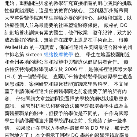
開始，重點關注與您的教學研究直接相關的耐心演員的挑戰
性但實踐經驗，這是您的教育的核心。 亞利桑那州斯蒂爾
大學整骨醫學院向學生灌輸必要的同情心、經驗和知識，以
治療整個人並為最需要的社區塑造醫療保健。 嚴格的 DO
計劃培養出訓練有素的醫生，他們敬業、遵守紀律，致力於
成為最好的醫生，無論是在課堂上還是在手術台上。 根據
WalletHub 的一項調查，佛羅裡達州在美國最適合醫生的州
中排名第 sixteen
經絡按摩教學
位。 學生在地區校園附近
和全州各地的辦公室和設施中與醫療保健提供者合作。 赫
伯特沃特海姆醫學院成立於 2006 年，是佛羅裡達國際大學
(FIU) 的一個醫學院。 查爾斯·E·施密特醫學院鼓勵學生透過
病患照護、案例研究和臨床技能實踐來學習科學。 本文涵
蓋了申請佛羅裡達州任何醫學院之前您需要了解的所有內
容。 仔細閱讀文章並訪問您選擇的學校的網站以獲取更多
資訊。 儘管對抗療法和整骨療法醫學院都培養學生成為高
薪醫療職業的醫生，但授予的學位是不同的。 在作為國際
學生申請佛羅裡達州醫學院課程之前，您應該了解一些事
情。 如果您正在尋找入學條件最簡單的 DO 學校，那麼您
來對地方了！ 本文揭示了哪些 DO 學校的醫學院錄取率最