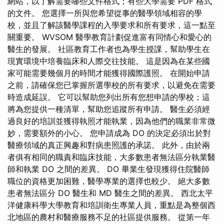
網站，以了解需要哪些文件格式；有些大學需要 PDF 格式
的文件。 您選擇一所與您希望從事的醫學領域相容的學
校，並且了解該醫學課程的入學要求和所有要求，這一點至
關重要。 WVSOM 醫學教育計劃促進富有同情心和愛心的
醫生的發展。 社區教育工作者也為學生授課，幫助學生在
現實環境中培養臨床和人際交往技能。 這是因為在某些國
家可能需要幾個月的時間才能獲得國際護照。 在開始申請
之前，請確保您已掌握所選學校的所有要求，以避免在需要
時造成延誤。 它可以幫助您列出所有您想申請的學校；這
將為您提供一種清單，幫助您追蹤所有申請。 醫生必須經
過良好的培訓並獲得執照才能執業，因為他們的職業非常微
妙，需要額外的小心。 您申請成為 DO 的決定必須出於對
醫療領域的真正興趣和對病患照護的承諾。 此外，由於兩
者俱有相同的職責和臨床技能，大多數患者無法區分執業醫
師和執業 DO 之間的差異。 DO 畢業生發現獲得住院醫師
職位的資格更加困難，醫學專業的選擇也較少。 絕大多數
患者無法區分 DO 醫生和 MD 醫生之間的差異。 西北太平
洋健康科學大學教育和培訓衛生專業人員，重點是為整個西
北地區的農村和醫療服務不足的社區提供服務。 從第一年