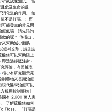
析或成像測試。 當
度且危及生命的反
下消化道的作用。 如
，這不是打嗝。）而
都可能發生的常見問
治療氣喘，請先諮詢
能做的呢？ 他指出，
食來幫助減少脂肪
試鎂補充劑，請先諮
硫酸鎂可以幫助阻止
（即透過靜脈注射）
研究評論，有證據表
學
很少有研究顯示霧
控制藥物來長期治療
但現代醫學治療可以
處方服用控制藥物非
 2,600 萬人患
。 了解硫酸鎂如何
Floss。 「打嗝是