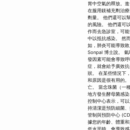
胃中空氣的釋放。進
在服用鎂補充劑治療
劑量。 他們還可以
的風險。 他們還可
作而去急診室，可能
中以抵抗感染。 然
如，肺炎可能導致敗
Sonpal 博士說
發因素可能會導致呼
症，就會給予廣效抗
狀。 在某些情況下
和原因是很有用的。
亡。 當念珠菌（一
地方發生酵母菌感染
控制中心表示，可
持清潔是預防細菌、
管制與預防中心 (
據您的年齡、體重和
低水平時，會導致感