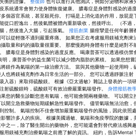
質失衡的證據。
整復師
也可以進行其他測試，例如分泌物和尿液分
疫系統通常會努力使身體恢復健康。 膿毒症是身體對感染的過
害多個器官系統，甚至殺死你。 打嗝是上消化道的作用，放屁是
能從口腔逸出，然後氣體被體內重新吸收，然後呼出。 （不過
腸，然後進入大腸，引起脹氣。
撥筋創業
腸痙攣是任何年齡層
圍可以從輕微不適到嚴重疼痛。 如果您正在考慮服用鎂補充劑來
的攝取量和鈣的攝取量很重要。 那麼慢跑時身體有什麼是絕對不
。 膿毒症是身體對感染的過度反應。 喝康普茶可以透過模仿禁
表明，康普茶中的益生菌可以減少體內脂肪的累積。 如果您想嘗
議將鎂作為氣喘的第一線治療方法。 當與其他藥物一起使用時，
些人也將鎂補充劑作為日常生活的一部分。 您可以透過靜脈注射
吸入器）來取得硫酸鎂。 根據《亞太過敏》雜誌上發表的一項
注射硫酸鎂時，硫酸鎂可有效治療嚴重氣喘發作。
身體撥筋教
如果您的醫生診斷您患有氣喘，他可能會開兩種藥物。 可以開立
可以開立急救藥物短期緩解急性氣喘發作。 儘管氣喘無法治愈，
到控制。 氣喘控制不佳會增加嚴重氣喘發作的風險，因此依照
影響許多人的疾病。 根據美國過敏、氣喘和免疫學院的數據，美國有
其中之一，除了醫生開出的藥物外，您可能還會對替代療法感興趣
用鎂補充劑治療氣喘之前應了解的資訊。 紐約，告訴Mental To 