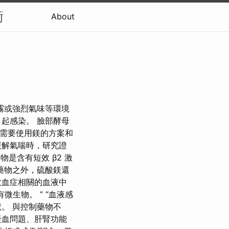
衡
About
霧或強烈氣味等環境
起感染。 臉部酵母
且需要使用鎂的方案和
緩解氣喘時，研究證
物是含有短效 β2 激
藥物之外，硫酸鎂還
敗血症相關的血液中
生物。 ” “血液感
。 與控制藥物不
凝血問題、肝腎功能