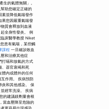
產生的氣體無關」。
以幫助您確定正確的
因素並降低氣喘發作
如果您因嚴重氣喘發
學物質會釋放到血液
起全身性發炎。 例
醫學教授 Niket
如果您患有氣喘，某些觸
摩課程
一旦確診敗血
血壓和治療其他症
們打嗝和放氣的方式
傷、器官衰竭和死
在體內或體外的任何
相互作用。 疾病預防
炎和其他感染。 保
並經常洗澡。 疾病
 您的建議鎂劑量會根
據，當血壓降至危險的
患者更容易出現感染