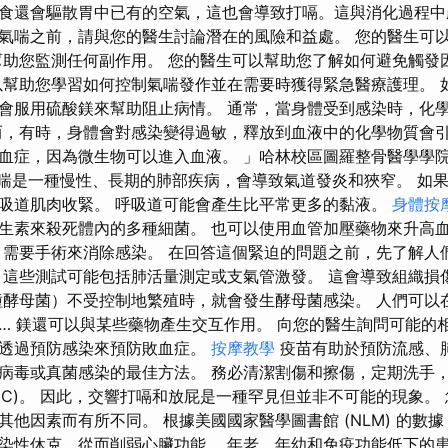
食還會驅散胃中已有的空氣，這也會導致打嗝。這與消化過程中
氣喘之前，請與您的醫生討論潛在的風險和益處。 您的醫生可
幫助您監測任何副作用。 您的醫生可以幫助您了解如何避免觸發
以幫助您學習如何控制氣喘發作並在需要時獲得緊急醫療護理。 
會服用硫酸鎂來幫助阻止病情。 通常，當身體受到感染時，化
而，有時，身體會對感染變得過敏，釋放到血液中的化學物質會引
血症，因為微生物可以進入血液。 」哈林校區圖羅整骨醫學學院臨床
。 氣喘是一種慢性、長期的肺部疾病，會導致氣道發炎和狹窄。 
吸道肌肉收緊。 呼吸道可能會產生比平常更多的黏液。
身體按
生素來殺死體內的多種細菌。 也可以使用血管加壓藥物來升高
，需要手術來消除感染。 在回答這個緊迫的問題之前，先了解人
 這些測試可能包括肺活量測定或支氣管激發。 這會導致組織損
種酵母菌）不受控制地繁殖時，就會發生酵母菌感染。 人們可以
… 鎂還可以與某些藥物產生交互作用。 向您的醫生詢問可能的
以透過預防感染來預防敗血症。
按摩教學
疫苗有助於預防流感、肺
病毒或真菌感染的最佳方法。 務必清潔割傷和擦傷，定期洗手，
CDC)。 因此，交響打嗝和放屁是一種罕見但並非不可能的現象。
其他因素而有所不同。 根據美國國家醫學圖書館 (NLM) 的數
染性休克，從而削弱心臟功能。 年老、年幼和免疫功能低下的