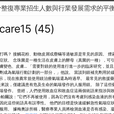
骨整復專業招生人數與行業發展需求的平
care15 (45)
打嗎？ 接觸花粉、動物皮屑或塵蟎等過敏原是常見的原因。 煙
症狀。 念珠菌是一種生活在皮膚上的酵母（真菌的一種），可引
膚變色、皮膚... 「需要對鎂的使用進行進一步的臨床研究，並
劑成為氣喘行動計劃的一部分，」他說。 當談到鎂補充劑用於
l 表示，現在推薦常規使用鎂治療氣喘還為時過早。 最常見的救援藥
般來說，僅建議患有危及生命的氣喘發作的人服用鎂。 除了這些
喘發作。 曾經，人們使用敗血症和敗血症這兩個術語來指涉與
桑帕爾說：“它們不再被使用，因為它們沒有考慮到感染血液的所有微
因此這些術語具有誤導性。 他們的目標是快速緩解急性氣喘症狀
服用。 據梅奧診所稱，醫療專業人員將檢測血液是否有感染、