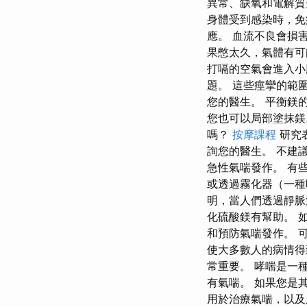
異常、缺氧和電解
身體受到感染時，免
應。 血流不良會損
果憋太久，氣體有可
打嗝的空氣會進入小
題。 這些痙攣的範
您的醫生。 平衡鎂
您也可以局部塗抹鎂
嗎？
按摩課程
研究
詢您的醫生。 不建
急性氣喘發作。 有
或透過霧化器（一種
明，當人們透過靜脈
化硫酸鎂有幫助。 
和預防氣喘發作。 
使大多數人的病情得
常重要。 哮喘是一種
有氣喘。 如果您是
用於治療氣喘，以及服