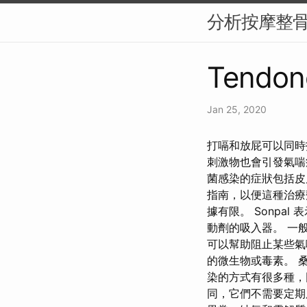
分析按摩整
Tendon
Jan 25, 2020
打嗝和放屁可以同時
刺激物也會引發氣喘
菌感染的症狀包括皮
指南，以便這種治療
據有限。 Sonpa
動劑的吸入器。 一
可以幫助阻止某些氣
的微生物或毒素。 
染的方式有很多種，
同，它們不需要定期